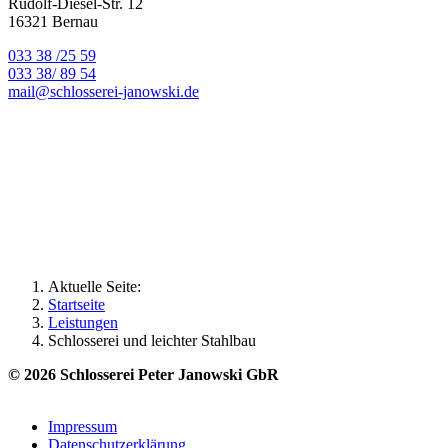
Rudolf-Diesel-Str. 12
16321 Bernau
033 38 /25 59
033 38/ 89 54
mail@schlosserei-janowski.de
Aktuelle Seite:
Startseite
Leistungen
Schlosserei und leichter Stahlbau
© 2026 Schlosserei Peter Janowski GbR
Impressum
Datenschutzerklärung